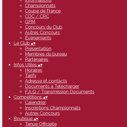
Informations
Championnats
Coupe de France
CDC / CRC
GPM
Concours du Club
Autres Concours
Événements
Le Club
▴
▾
Présentation
Membres du bureau
Partenaires
Infos Utiles
▴
▾
Horaires
Tarifs
Adresse et contacts
Documents à Télécharger
F.A.Q / Transmission Documents
Compétitions
▴
▾
Calendrier
Inscriptions Championnats
Autres Concours
Boutique
▴
▾
Tenue Officielle