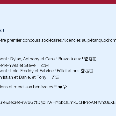
 !
otre premier concours sociétaires/licenciés au pétanquodrom
t : Dylan, Anthony et Canu ! Bravo à eux ! 🏆👏🏻
rre-Yves et Steve !!! 👏🏻
 : Loic, Freddy et Fabrice ! Félicitations 🏆👏🏻
istian et Daniel et Tony !!! 👏🏻
tions et merci aux bénévoles !!! ❤️🤩