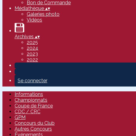
Bon de Commande
Médiathèque
▴
▾
Galeries photo
Vidéos
Archives
▴
▾
2025
2024
2023
2022
Se connecter
Informations
Championnats
Coupe de France
CDC / CRC
GPM
Concours du Club
Autres Concours
Événements