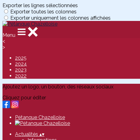
Exporter les lignes sélectionnées
Exporter toutes les colonnes
Exporter uniquement les colonnes affichées
Menu
<
>
2025
2024
2023
2022
Ajoutez un logo, un bouton, des réseaux sociaux
Cliquez pour éditer
Pétanque Chazelloise
Actualités
▴
▾