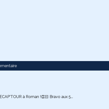
mmentaire
 DECAP'TOUR à Roman !👏🏻 Bravo aux 5...