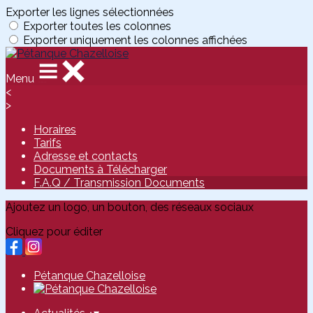
Exporter les lignes sélectionnées
Exporter toutes les colonnes
Exporter uniquement les colonnes affichées
Menu
<
>
Horaires
Tarifs
Adresse et contacts
Documents à Télécharger
F.A.Q / Transmission Documents
Ajoutez un logo, un bouton, des réseaux sociaux
Cliquez pour éditer
Pétanque Chazelloise