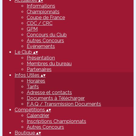
Actualités
▴
▾
Informations
Championnats
Coupe de France
CDC / CRC
GPM
Concours du Club
Autres Concours
Événements
Le Club
▴
▾
Présentation
Membres du bureau
Partenaires
Infos Utiles
▴
▾
Horaires
Tarifs
Adresse et contacts
Documents à Télécharger
F.A.Q / Transmission Documents
Compétitions
▴
▾
Calendrier
Inscriptions Championnats
Autres Concours
Boutique
▴
▾