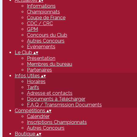
Actualités
▴
▾
Informations
Championnats
Coupe de France
CDC / CRC
GPM
Concours du Club
Autres Concours
Événements
Le Club
▴
▾
Présentation
Membres du bureau
Partenaires
Infos Utiles
▴
▾
Horaires
Tarifs
Adresse et contacts
Documents à Télécharger
F.A.Q / Transmission Documents
Compétitions
▴
▾
Calendrier
Inscriptions Championnats
Autres Concours
Boutique
▴
▾