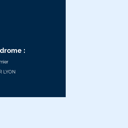
drome :
mier
R LYON