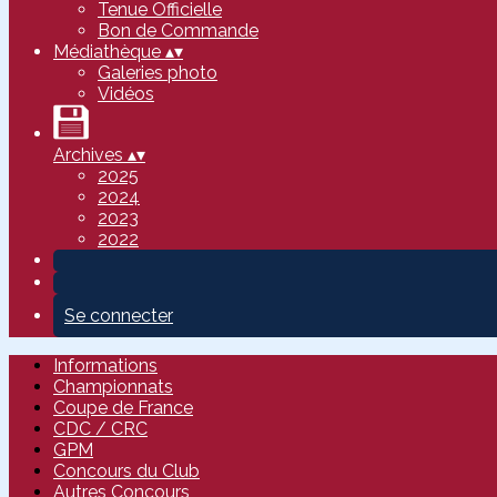
Tenue Officielle
Bon de Commande
Médiathèque
▴
▾
Galeries photo
Vidéos
Archives
▴
▾
2025
2024
2023
2022
Se connecter
Informations
Championnats
Coupe de France
CDC / CRC
GPM
Concours du Club
Autres Concours