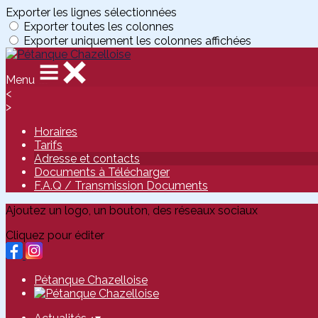
Exporter les lignes sélectionnées
Exporter toutes les colonnes
Exporter uniquement les colonnes affichées
Menu
<
>
Horaires
Tarifs
Adresse et contacts
Documents à Télécharger
F.A.Q / Transmission Documents
Ajoutez un logo, un bouton, des réseaux sociaux
Cliquez pour éditer
Pétanque Chazelloise