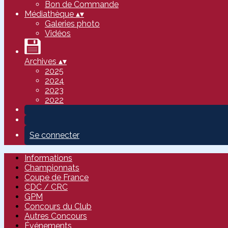
Bon de Commande
Médiathèque
▴
▾
Galeries photo
Vidéos
Archives
▴
▾
2025
2024
2023
2022
Se connecter
Informations
Championnats
Coupe de France
CDC / CRC
GPM
Concours du Club
Autres Concours
Événements