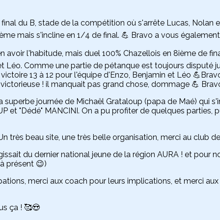
final du B, stade de la compétition où s'arrête Lucas, Nolan e
8ième mais s'incline en 1/4 de final. 💪 Bravo a vous également
avoir l'habitude, mais duel 100% Chazellois en 8ième de final
t Léo. Comme une partie de pétanque est toujours disputé jus
ictoire 13 à 12 pour l'équipe d'Enzo, Benjamin et Léo 💪Bravo
pe victorieuse ! il manquait pas grand chose, dommage 💪 Brav
a superbe journée de Michaël Grataloup (papa de Maé) qui s'in
 et "Dédé" MANCINI. On a pu profiter de quelques parties, 
Un très beau site, une très belle organisation, merci au club de
agissait du dernier national jeune de la région AURA ! et pour no
'à présent 😉)
cipations, merci aux coach pour leurs implications, et merci
us ça ! 🥰😍