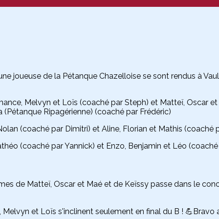
ne joueuse de la Pétanque Chazelloise se sont rendus à Vaulx 
mance, Melvyn et Loïs (coaché par Steph) et Matteï, Oscar et
a (Pétanque Ripagérienne) (coaché par Frédéric)
olan (coaché par Dimitri) et Aline, Florian et Mathis (coaché 
Mathéo (coaché par Yannick) et Enzo, Benjamin et Léo (coaché 
nimes de Matteï, Oscar et Maé et de Keïssy passe dans le co
 Melvyn et Loïs s'inclinent seulement en final du B ! 💪Bra