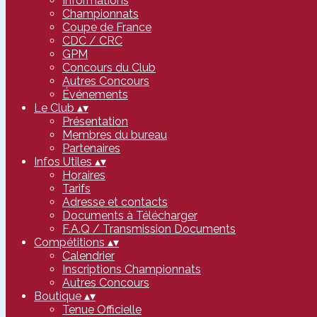
Informations
Championnats
Coupe de France
CDC / CRC
GPM
Concours du Club
Autres Concours
Événements
Le Club
▴
▾
Présentation
Membres du bureau
Partenaires
Infos Utiles
▴
▾
Horaires
Tarifs
Adresse et contacts
Documents à Télécharger
F.A.Q / Transmission Documents
Compétitions
▴
▾
Calendrier
Inscriptions Championnats
Autres Concours
Boutique
▴
▾
Tenue Officielle