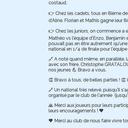
costaud.
👉 Chez les cadets, tous en 8ième de 
d'Aline, Florian et Mathis gagne leur 
👉 Chez les juniors, on commence a en 
Mathéo vs l'équipe d'Enzo, Benjamin e
pouvait pas en être autrement qu'une v
national en 1/4 de finale pour l'équi
🔗 A noté quand même, en parallèle, l
avec son frère, Christophe GRATALOUP
nos jeunes 💪 Bravo a vous.
👏 Bravo à tous, de belles parties ! 👏 
🔗 Un national très relevé, puisqu'il s'
organisé par le club de l'année (jusqu
🙏 Merci aux joueurs pour leurs parti
leurs encouragements ! 🧡
🧡 Merci au club de nous faire vivre to