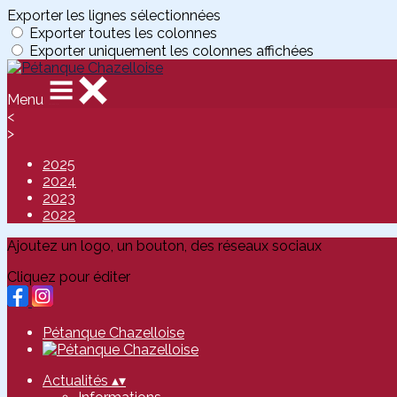
Exporter les lignes sélectionnées
Exporter toutes les colonnes
Exporter uniquement les colonnes affichées
Menu
<
>
2025
2024
2023
2022
Ajoutez un logo, un bouton, des réseaux sociaux
Cliquez pour éditer
Pétanque Chazelloise
Actualités
▴
▾