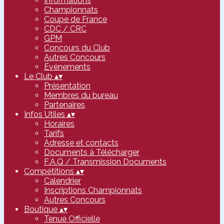
Informations
Championnats
Coupe de France
CDC / CRC
GPM
Concours du Club
Autres Concours
Événements
Le Club
▴
▾
Présentation
Membres du bureau
Partenaires
Infos Utiles
▴
▾
Horaires
Tarifs
Adresse et contacts
Documents à Télécharger
F.A.Q / Transmission Documents
Compétitions
▴
▾
Calendrier
Inscriptions Championnats
Autres Concours
Boutique
▴
▾
Tenue Officielle