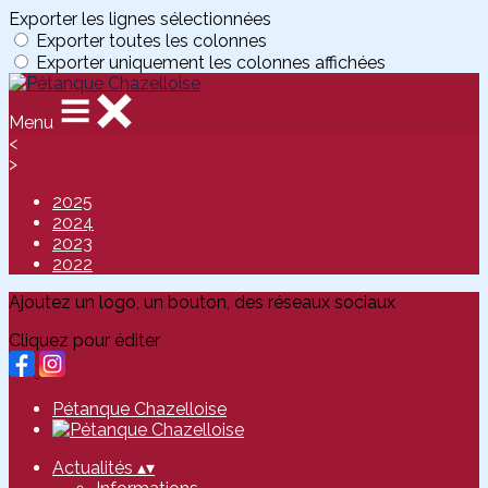
Exporter les lignes sélectionnées
Exporter toutes les colonnes
Exporter uniquement les colonnes affichées
Menu
<
>
2025
2024
2023
2022
Ajoutez un logo, un bouton, des réseaux sociaux
Cliquez pour éditer
Pétanque Chazelloise
Actualités
▴
▾