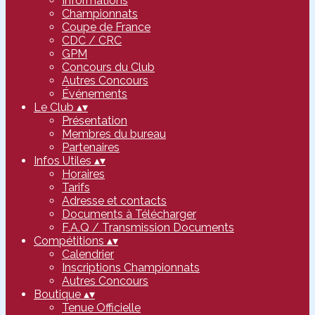
Informations
Championnats
Coupe de France
CDC / CRC
GPM
Concours du Club
Autres Concours
Événements
Le Club
▴
▾
Présentation
Membres du bureau
Partenaires
Infos Utiles
▴
▾
Horaires
Tarifs
Adresse et contacts
Documents à Télécharger
F.A.Q / Transmission Documents
Compétitions
▴
▾
Calendrier
Inscriptions Championnats
Autres Concours
Boutique
▴
▾
Tenue Officielle