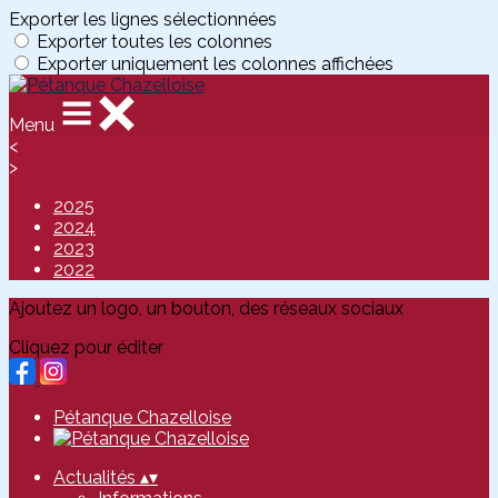
Exporter les lignes sélectionnées
Exporter toutes les colonnes
Exporter uniquement les colonnes affichées
Menu
<
>
2025
2024
2023
2022
Ajoutez un logo, un bouton, des réseaux sociaux
Cliquez pour éditer
Pétanque Chazelloise
Actualités
▴
▾