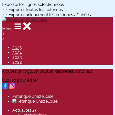
Exporter les lignes sélectionnées
Exporter toutes les colonnes
Exporter uniquement les colonnes affichées
Menu
<
>
2025
2024
2023
2022
Ajoutez un logo, un bouton, des réseaux sociaux
Cliquez pour éditer
Pétanque Chazelloise
Actualités
▴
▾