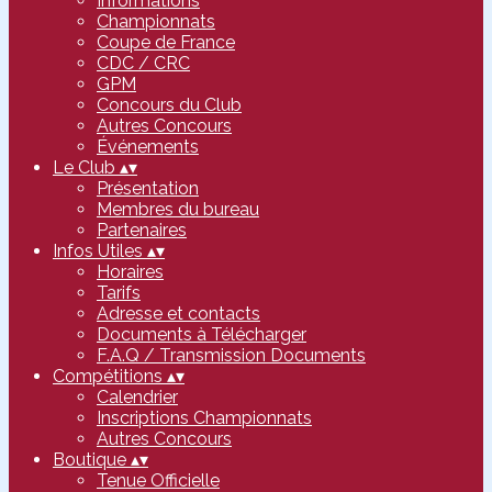
Informations
Championnats
Coupe de France
CDC / CRC
GPM
Concours du Club
Autres Concours
Événements
Le Club
▴
▾
Présentation
Membres du bureau
Partenaires
Infos Utiles
▴
▾
Horaires
Tarifs
Adresse et contacts
Documents à Télécharger
F.A.Q / Transmission Documents
Compétitions
▴
▾
Calendrier
Inscriptions Championnats
Autres Concours
Boutique
▴
▾
Tenue Officielle