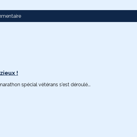
mmentaire
zieux !
rathon spécial vétérans s'est déroulé...