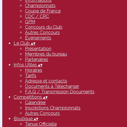
Informations
Championnats
Coupe de France
CDC / CRC
GPM
Concours du Club
Autres Concours
Événements
Le Club
▴
▾
Présentation
Membres du bureau
Partenaires
Infos Utiles
▴
▾
Horaires
Tarifs
Adresse et contacts
Documents à Télécharger
F.A.Q / Transmission Documents
Compétitions
▴
▾
Calendrier
Inscriptions Championnats
Autres Concours
Boutique
▴
▾
Tenue Officielle