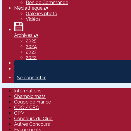
Bon de Commande
Médiathèque
▴
▾
Galeries photo
Vidéos
Archives
▴
▾
2025
2024
2023
2022
Se connecter
Informations
Championnats
Coupe de France
CDC / CRC
GPM
Concours du Club
Autres Concours
Événements