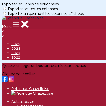
Exporter les lignes sélectionnées
Exporter toutes les colonnes
Exporter uniquement les colonnes affichées
Menu
<
>
2025
2024
2023
2022
Ajoutez un logo, un bouton, des réseaux sociaux
Cliquez pour éditer
Pétanque Chazelloise
Actualités
▴
▾