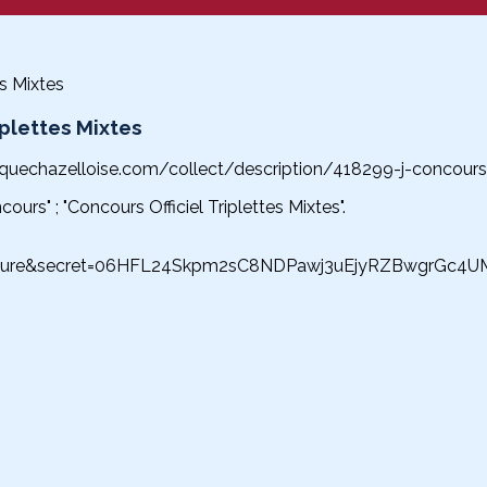
riplettes Mixtes
nquechazelloise.com/collect/description/418299-j-concours-o
ours" ; "Concours Officiel Triplettes Mixtes".