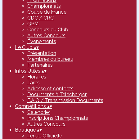
Informations
Championnats
Coupe de France
CDC / CRC
GPM
Concours du Club
Autres Concours
Événements
Le Club
▴
▾
Présentation
Membres du bureau
Partenaires
Infos Utiles
▴
▾
Horaires
Tarifs
Adresse et contacts
Documents à Télécharger
F.A.Q / Transmission Documents
Compétitions
▴
▾
Calendrier
Inscriptions Championnats
Autres Concours
Boutique
▴
▾
Tenue Officielle