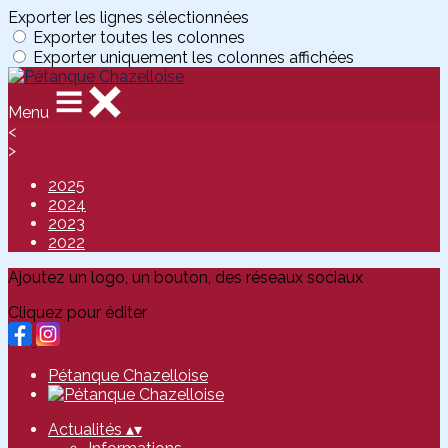
Exporter les lignes sélectionnées
Exporter toutes les colonnes
Exporter uniquement les colonnes affichées
Menu
<
>
2025
2024
2023
2022
Ajoutez un logo, un bouton, des réseaux sociaux
Cliquez pour éditer
Pétanque Chazelloise
Actualités
▴
▾