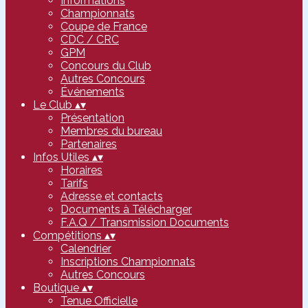
Informations
Championnats
Coupe de France
CDC / CRC
GPM
Concours du Club
Autres Concours
Événements
Le Club
▴
▾
Présentation
Membres du bureau
Partenaires
Infos Utiles
▴
▾
Horaires
Tarifs
Adresse et contacts
Documents à Télécharger
F.A.Q / Transmission Documents
Compétitions
▴
▾
Calendrier
Inscriptions Championnats
Autres Concours
Boutique
▴
▾
Tenue Officielle