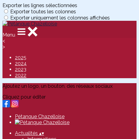
Exporter les lignes sélectionnées
Exporter toutes les colonnes
Exporter uniquement les colonnes affichées
Menu
<
>
2025
2024
2023
2022
Ajoutez un logo, un bouton, des réseaux sociaux
Cliquez pour éditer
Pétanque Chazelloise
Actualités
▴
▾