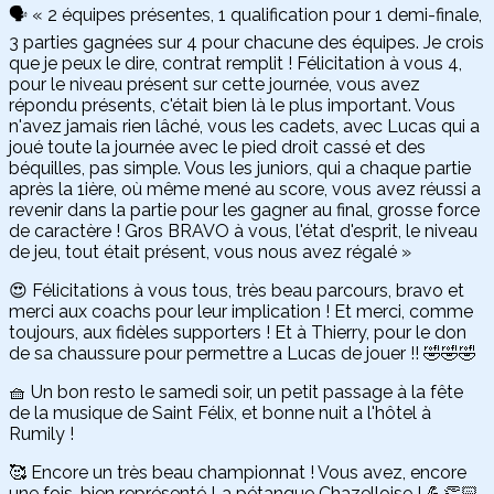
🗣️ « 2 équipes présentes, 1 qualification pour 1 demi-finale,
3 parties gagnées sur 4 pour chacune des équipes. Je crois
que je peux le dire, contrat remplit ! Félicitation à vous 4,
pour le niveau présent sur cette journée, vous avez
répondu présents, c'était bien là le plus important. Vous
n'avez jamais rien lâché, vous les cadets, avec Lucas qui a
joué toute la journée avec le pied droit cassé et des
béquilles, pas simple. Vous les juniors, qui a chaque partie
après la 1ière, où même mené au score, vous avez réussi a
revenir dans la partie pour les gagner au final, grosse force
de caractère ! Gros BRAVO à vous, l'état d'esprit, le niveau
de jeu, tout était présent, vous nous avez régalé »
😍 Félicitations à vous tous, très beau parcours, bravo et
merci aux coachs pour leur implication ! Et merci, comme
toujours, aux fidèles supporters ! Et à Thierry, pour le don
de sa chaussure pour permettre a Lucas de jouer !! 🤣🤣🤣
🧺 Un bon resto le samedi soir, un petit passage à la fête
de la musique de Saint Félix, et bonne nuit a l'hôtel à
Rumily !
🥰 Encore un très beau championnat ! Vous avez, encore
une fois, bien représenté La pétanque Chazelloise ! 💪👏🏻