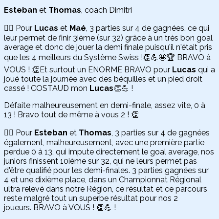
Esteban
et
Thomas
, coach Dimitri
👉🏻 Pour
Lucas
et
Maé
, 3 parties sur 4 de gagnées, ce qui
leur permet de finir 3ième (sur 32) grâce à un très bon goal
average et donc de jouer la demi finale puisqu'il n'était pris
que les 4 meilleurs du Système Swiss !👏💪🤩🏆 BRAVO à
VOUS ! 👏Et surtout un ENORME BRAVO pour
Lucas
qui a
joué toute la journée avec des béquilles et un pied droit
cassé ! COSTAUD mon
Lucas
👏💪 !
Défaite malheureusement en demi-finale, assez vite, 0 à
13 ! Bravo tout de même à vous 2 ! 👏
👉🏻 Pour
Esteban
et
Thomas
, 3 parties sur 4 de gagnées
également, malheureusement, avec une première partie
perdue 0 à 13, qui impute directement le goal average, nos
juniors finissent 10ième sur 32, qui ne leurs permet pas
d'être qualifié pour les demi-finales. 3 parties gagnées sur
4 et une dixième place, dans un Championnat Régional
ultra relevé dans notre Région, ce résultat et ce parcours
reste malgré tout un superbe résultat pour nos 2
joueurs. BRAVO à VOUS ! 👏💪 !