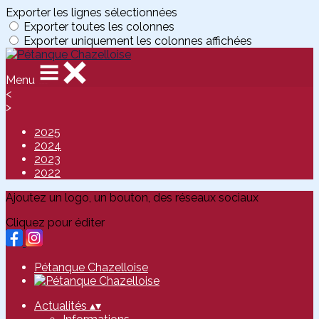
Exporter les lignes sélectionnées
Exporter toutes les colonnes
Exporter uniquement les colonnes affichées
Menu
<
>
2025
2024
2023
2022
Ajoutez un logo, un bouton, des réseaux sociaux
Cliquez pour éditer
Pétanque Chazelloise
Actualités
▴
▾