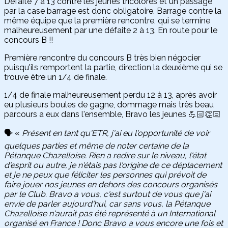
Défaite 7 à 13 contre les jeunes tricolores et un passage
par la case barrage est donc obligatoire. Barrage contre la
même équipe que la première rencontre, qui se termine
malheureusement par une défaite 2 à 13. En route pour le
concours B !!
Première rencontre du concours B très bien négocier
puisqu'ils remportent la partie, direction la deuxième qui se
trouve être un 1/4 de finale.
1/4 de finale malheureusement perdu 12 à 13, après avoir
eu plusieurs boules de gagne, dommage mais très beau
parcours a eux dans l'ensemble, Bravo les jeunes 💪🏻👏🏻
🗣️ «
Présent en tant qu'ETR, j'ai eu l'opportunité de voir
quelques parties et même de noter certaine de la
Pétanque Chazelloise. Rien a redire sur le niveau, l'état
d'esprit ou autre, je n'étais pas l'origine de ce déplacement
et je ne peux que féliciter les personnes qui prévoit de
faire jouer nos jeunes en dehors des concours organisés
par le Club. Bravo a vous, c'est surtout de vous que j'ai
envie de parler aujourd'hui, car sans vous, la Pétanque
Chazelloise n'aurait pas été représenté à un International
organisé en France ! Donc Bravo a vous encore une fois et