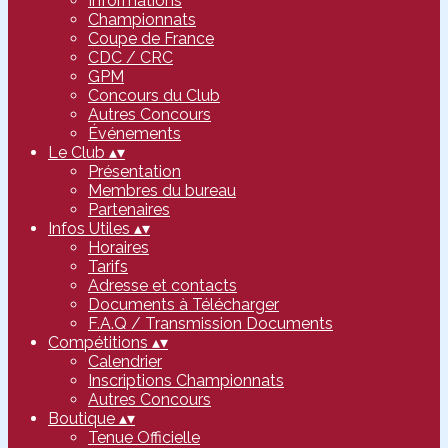
Informations
Championnats
Coupe de France
CDC / CRC
GPM
Concours du Club
Autres Concours
Événements
Le Club
▴
▾
Présentation
Membres du bureau
Partenaires
Infos Utiles
▴
▾
Horaires
Tarifs
Adresse et contacts
Documents à Télécharger
F.A.Q / Transmission Documents
Compétitions
▴
▾
Calendrier
Inscriptions Championnats
Autres Concours
Boutique
▴
▾
Tenue Officielle