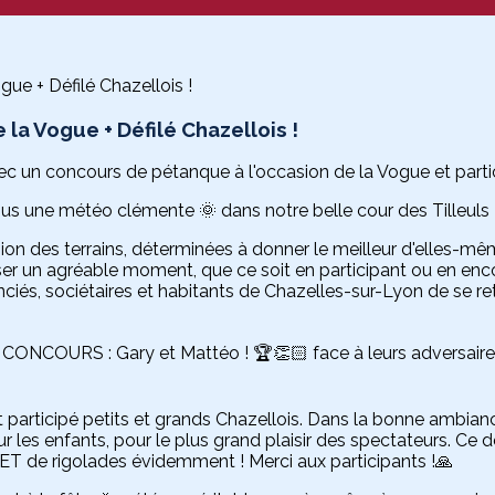
 la Vogue + Défilé Chazellois !
avec un concours de pétanque à l'occasion de la Vogue et partic
us une météo clémente 🌞 dans notre belle cour des Tilleuls 
ion des terrains, déterminées à donner le meilleur d'elles-mê
ser un agréable moment, que ce soit en participant ou en enc
cenciés, sociétaires et habitants de Chazelles-sur-Lyon de se
ONCOURS : Gary et Mattéo ! 🏆👏🏻 face à leurs adversaires
t participé petits et grands Chazellois. Dans la bonne ambianc
ur les enfants, pour le plus grand plaisir des spectateurs. Ce 
 ET de rigolades évidemment ! Merci aux participants !🙏