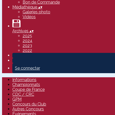
Bon de Commande
Médiathèque
▴
▾
Galeries photo
Vidéos
Archives
▴
▾
2025
2024
2023
2022
Se connecter
Informations
Championnats
Coupe de France
CDC / CRC
GPM
Concours du Club
Autres Concours
Événements