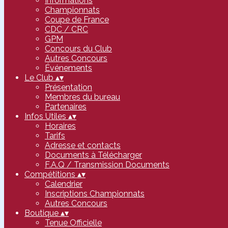
Informations
Championnats
Coupe de France
CDC / CRC
GPM
Concours du Club
Autres Concours
Événements
Le Club
▴
▾
Présentation
Membres du bureau
Partenaires
Infos Utiles
▴
▾
Horaires
Tarifs
Adresse et contacts
Documents à Télécharger
F.A.Q / Transmission Documents
Compétitions
▴
▾
Calendrier
Inscriptions Championnats
Autres Concours
Boutique
▴
▾
Tenue Officielle