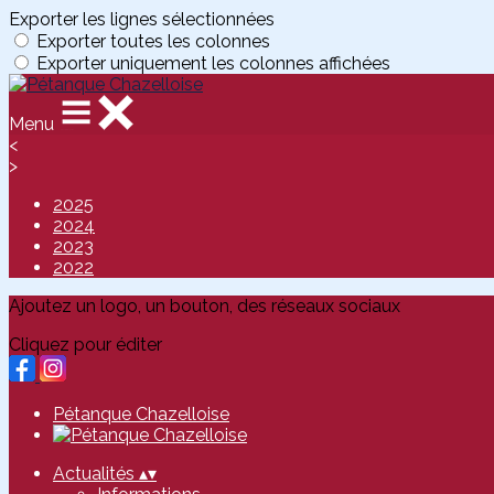
Exporter les lignes sélectionnées
Exporter toutes les colonnes
Exporter uniquement les colonnes affichées
Menu
<
>
2025
2024
2023
2022
Ajoutez un logo, un bouton, des réseaux sociaux
Cliquez pour éditer
Pétanque Chazelloise
Actualités
▴
▾