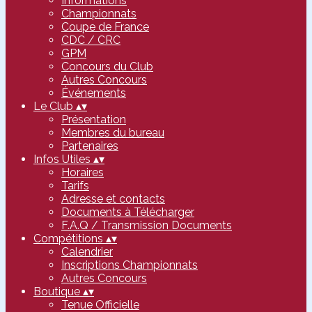
Informations
Championnats
Coupe de France
CDC / CRC
GPM
Concours du Club
Autres Concours
Événements
Le Club
▴
▾
Présentation
Membres du bureau
Partenaires
Infos Utiles
▴
▾
Horaires
Tarifs
Adresse et contacts
Documents à Télécharger
F.A.Q / Transmission Documents
Compétitions
▴
▾
Calendrier
Inscriptions Championnats
Autres Concours
Boutique
▴
▾
Tenue Officielle