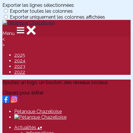
Exporter les lignes sélectionnées
Exporter toutes les colonnes
Exporter uniquement les colonnes affichées
Menu
<
>
2025
2024
2023
2022
Ajoutez un logo, un bouton, des réseaux sociaux
Cliquez pour éditer
Pétanque Chazelloise
Actualités
▴
▾