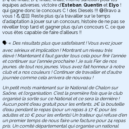
équipes adverses, victoire d'
Esteban
,
Quentin
et
Elyo
!
qui gagne donc le concours C ! des Diesels !!! 😅Bravo a
vous ! 💪👏🏻 Reste plus qu'a travailler sur le temps
d'adaptation à jouer sur un concours, histoire de ne pas se
réveiller trop tard et gagner plus qu'un concours C, ce que
vous êtes capable de faire d'ailleurs !!
🗣️ «
Des résultats plus que satisfaisant ! Vous avez jouer
avec sérieux et implication ! Montrant un niveau très
élevé ! Maintenant il faut garder tous cela pour finir l'année
et continuer sur l'année prochaine ! Je suis Fier de nos
jeunes. de tout nos jeunes. Vous avez fait honneur à notre
club et a nos couleurs ! Continuer de travailler et d'autre
journée comme cela arrivera de nouveau !
Un petit mots maintenant sur le National de Chalon sur
Saône, et l'organisation. C'est la première fois que le club
organisé la sortie sur ce National et ce sera la dernière !
Aucun point d'eau gratuit pour les enfants, 2€ la bouteille
d'eau pendant le repas (pour un repas à 17 € pour les
adultes et 10 € pour les enfants) Un traiteur qui refuse d'en
un premier temps de nous faire une facture pour 24 repas
pris. Un comité départemental qui organise un national