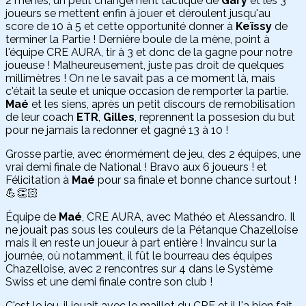
2 mènes, un petit changement tactique de
Gary
et les 3
joueurs se mettent enfin à jouer et déroulent jusqu'au
score de 10 à 5 et cette opportunité donner à
Keïssy
de
terminer la Partie ! Dernière boule de la mène, point à
l'équipe CRE AURA, tir à 3 et donc de la gagne pour notre
joueuse ! Malheureusement, juste pas droit de quelques
millimètres ! On ne le savait pas a ce moment là, mais
c'était la seule et unique occasion de remporter la partie.
Maé
et les siens, après un petit discours de remobilisation
de leur coach
ETR
,
Gilles
, reprennent la possesion du but
pour ne jamais la redonner et gagné 13 à 10 !
Grosse partie, avec énormément de jeu, des 2 équipes, une
vrai demi finale de National ! Bravo aux 6 joueurs ! et
Félicitation à
Maé
pour sa finale et bonne chance surtout !
💪👏🏻
Équipe de
Maé
, CRE AURA, avec Mathéo et Alessandro. Il
ne jouait pas sous les couleurs de la Pétanque Chazelloise
mais il en reste un joueur à part entière ! Invaincu sur la
journée, où notamment, il fût le bourreau des équipes
Chazelloise, avec 2 rencontres sur 4 dans le Système
Swiss et une demi finale contre son club !
C'est le jeu, il jouait avec le maillot du CRE et il l'a bien fait