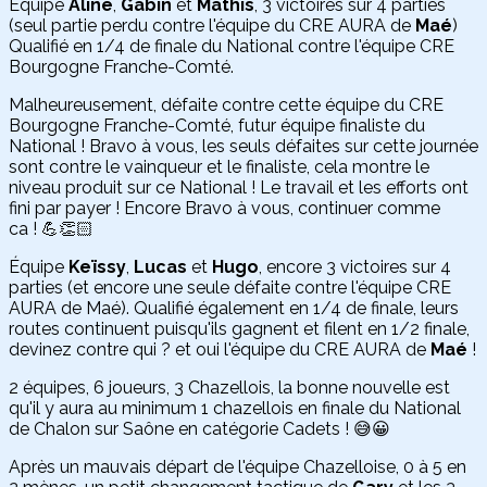
Équipe
Aline
,
Gabin
et
Mathis
, 3 victoires sur 4 parties
(seul partie perdu contre l'équipe du CRE AURA de
Maé
)
Qualifié en 1/4 de finale du National contre l'équipe CRE
Bourgogne Franche-Comté.
Malheureusement, défaite contre cette équipe du CRE
Bourgogne Franche-Comté, futur équipe finaliste du
National ! Bravo à vous, les seuls défaites sur cette journée
sont contre le vainqueur et le finaliste, cela montre le
niveau produit sur ce National ! Le travail et les efforts ont
fini par payer ! Encore Bravo à vous, continuer comme
ca ! 💪👏🏻
Équipe
Keïssy
,
Lucas
et
Hugo
, encore 3 victoires sur 4
parties (et encore une seule défaite contre l'équipe CRE
AURA de Maé). Qualifié également en 1/4 de finale, leurs
routes continuent puisqu'ils gagnent et filent en 1/2 finale,
devinez contre qui ? et oui l'équipe du CRE AURA de
Maé
!
2 équipes, 6 joueurs, 3 Chazellois, la bonne nouvelle est
qu'il y aura au minimum 1 chazellois en finale du National
de Chalon sur Saône en catégorie Cadets ! 😅😀
Après un mauvais départ de l'équipe Chazelloise, 0 à 5 en