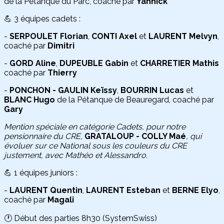
de la Pétanque du Parc, coaché par
Yannick
💪 3 équipes cadets :
-
SERPOULET Florian
,
CONTI Axel
et
LAURENT Melvyn
,
coaché par
Dimitri
-
GORD Aline
,
DUPEUBLE Gabin
et
CHARRETIER Mathis
coaché par
Thierry
-
PONCHON - GAULIN Keïssy
,
BOURRIN Lucas
et
BLANC Hugo
de la Pétanque de Beauregard, coaché par
Gary
Mention spéciale en catégorie Cadets, pour notre
pensionnaire du CRE,
GRATALOUP - COLLY Maé
, qui
évoluer sur ce National sous les couleurs du CRE
justement, avec Mathéo et Alessandro.
💪 1 équipes juniors :
-
LAURENT Quentin
,
LAURENT Esteban
et
BERNE Elyo
,
coaché par
Magali
🕐 Début des parties 8h30 (SystemSwiss)