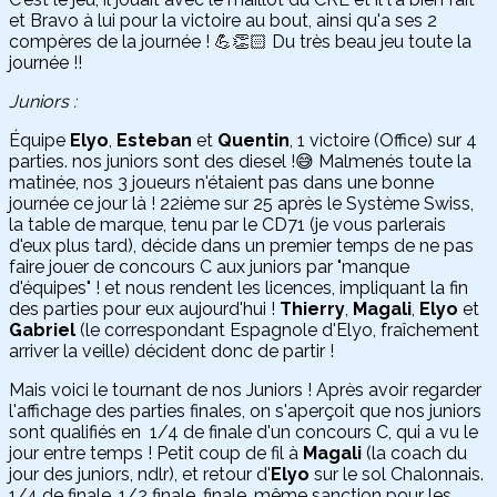
et Bravo à lui pour la victoire au bout, ainsi qu'a ses 2
compères de la journée ! 💪👏🏻 Du très beau jeu toute la
journée !!
Juniors :
Équipe
Elyo
,
Esteban
et
Quentin
, 1 victoire (Office) sur 4
parties. nos juniors sont des diesel !😅 Malmenés toute la
matinée, nos 3 joueurs n'étaient pas dans une bonne
journée ce jour là ! 22ième sur 25 après le Système Swiss,
la table de marque, tenu par le CD71 (je vous parlerais
d'eux plus tard), décide dans un premier temps de ne pas
faire jouer de concours C aux juniors par "manque
d'équipes" ! et nous rendent les licences, impliquant la fin
des parties pour eux aujourd'hui !
Thierry
,
Magali
,
Elyo
et
Gabriel
(le correspondant Espagnole d'Elyo, fraîchement
arriver la veille) décident donc de partir !
Mais voici le tournant de nos Juniors ! Après avoir regarder
l'affichage des parties finales, on s'aperçoit que nos juniors
sont qualifiés en 1/4 de finale d'un concours C, qui a vu le
jour entre temps ! Petit coup de fil à
Magali
(la coach du
jour des juniors, ndlr), et retour d'
Elyo
sur le sol Chalonnais.
1/4 de finale, 1/2 finale, finale, même sanction pour les