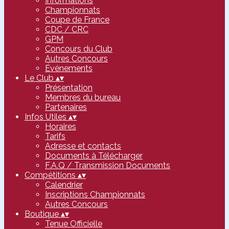
Informations
Championnats
Coupe de France
CDC / CRC
GPM
Concours du Club
Autres Concours
Événements
Le Club
▴
▾
Présentation
Membres du bureau
Partenaires
Infos Utiles
▴
▾
Horaires
Tarifs
Adresse et contacts
Documents à Télécharger
F.A.Q / Transmission Documents
Compétitions
▴
▾
Calendrier
Inscriptions Championnats
Autres Concours
Boutique
▴
▾
Tenue Officielle