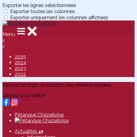
Exporter les lignes sélectionnées
Exporter toutes les colonnes
Exporter uniquement les colonnes affichées
Menu
<
>
2025
2024
2023
2022
Ajoutez un logo, un bouton, des réseaux sociaux
Cliquez pour éditer
Pétanque Chazelloise
Actualités
▴
▾