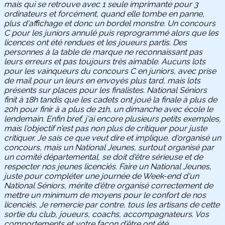
mais qui se retrouve avec 1 seule imprimante pour 3
ordinateurs et forcément, quand elle tombe en panne,
plus d'affichage et donc un bordel monstre. Un concours
C pour les juniors annulé puis reprogrammé alors que les
licences ont été rendues et les joueurs partis. Des
personnes à la table de marque ne reconnaissant pas
leurs erreurs et pas toujours très aimable. Aucuns lots
pour les vainqueurs du concours C en juniors, avec prise
de mail pour un leurs en envoyés plus tard, mais lots
présents sur places pour les finalistes. National Séniors
finit à 18h tandis que les cadets ont joué la finale à plus de
20h pour finir à a plus de 21h, un dimanche avec école le
lendemain. Enfin bref, j'ai encore plusieurs petits exemples,
mais l'objectif n'est pas non plus de critiquer pour juste
critiquer. Je sais ce que veut dire et implique, d'organisé un
concours, mais un National Jeunes, surtout organisé par
un comité départemental, se doit d'être sérieuse et de
respecter nos jeunes licenciés. Faire un National Jeunes,
juste pour compléter une journée de Week-end d'un
National Séniors, mérite d'être organisé correctement de
mettre un minimum de moyens pour le confort de nos
licenciés. Je remercie par contre, tous les artisans de cette
sortie du club, joueurs, coachs, accompagnateurs. Vos
comportements et votre façon d'être ont été