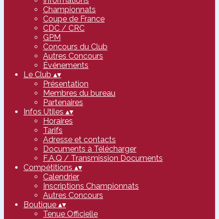
Informations
Championnats
Coupe de France
CDC / CRC
GPM
Concours du Club
Autres Concours
Événements
Le Club
▴
▾
Présentation
Membres du bureau
Partenaires
Infos Utiles
▴
▾
Horaires
Tarifs
Adresse et contacts
Documents à Télécharger
F.A.Q / Transmission Documents
Compétitions
▴
▾
Calendrier
Inscriptions Championnats
Autres Concours
Boutique
▴
▾
Tenue Officielle