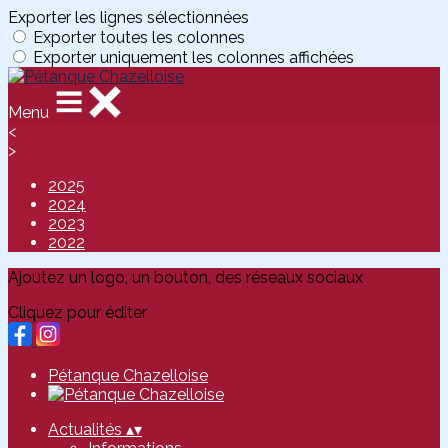
Exporter les lignes sélectionnées
Exporter toutes les colonnes
Exporter uniquement les colonnes affichées
Menu
<
>
2025
2024
2023
2022
Ajoutez un logo, un bouton, des réseaux sociaux
Cliquez pour éditer
Pétanque Chazelloise
Actualités
▴
▾