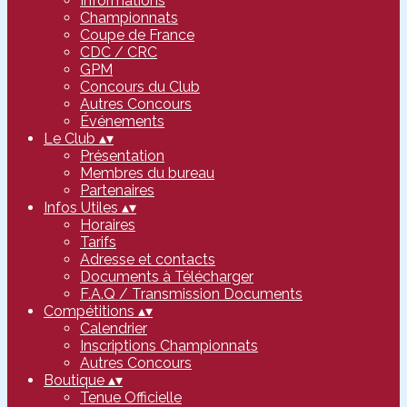
Informations
Championnats
Coupe de France
CDC / CRC
GPM
Concours du Club
Autres Concours
Événements
Le Club
▴
▾
Présentation
Membres du bureau
Partenaires
Infos Utiles
▴
▾
Horaires
Tarifs
Adresse et contacts
Documents à Télécharger
F.A.Q / Transmission Documents
Compétitions
▴
▾
Calendrier
Inscriptions Championnats
Autres Concours
Boutique
▴
▾
Tenue Officielle