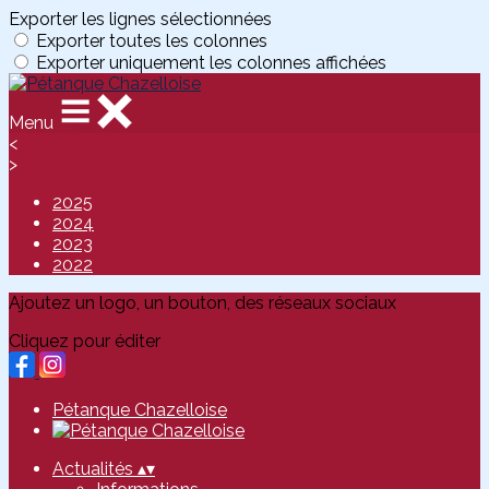
Exporter les lignes sélectionnées
Exporter toutes les colonnes
Exporter uniquement les colonnes affichées
Menu
<
>
2025
2024
2023
2022
Ajoutez un logo, un bouton, des réseaux sociaux
Cliquez pour éditer
Pétanque Chazelloise
Actualités
▴
▾