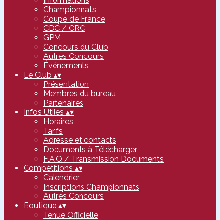
Informations
Championnats
Coupe de France
CDC / CRC
GPM
Concours du Club
Autres Concours
Événements
Le Club
▴
▾
Présentation
Membres du bureau
Partenaires
Infos Utiles
▴
▾
Horaires
Tarifs
Adresse et contacts
Documents à Télécharger
F.A.Q / Transmission Documents
Compétitions
▴
▾
Calendrier
Inscriptions Championnats
Autres Concours
Boutique
▴
▾
Tenue Officielle