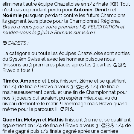
éliminera l'autre équipe Chazelloise en 1/2 finale 👏🏻 Tout
n'est pas cependant perdu pour
Antonin
,
Dimitri
et
Noémie
puisqu'en perdant contre les futurs Champions,
ils gagnent leurs place pour le Championnat Régional
Bravo a vous pour votre première ! 💪 FELICITATION et
rendez-vous le 9 juin a Romans sur Isère !
🔵
CADETS :
La catégorie ou toute les équipes Chazelloise sont sorties
du Systèm Swiss et avec les honneur puisque nous
finissons au 3 premières places après les 3 parties 👏🏻💪
Bravo a tous !
Timéo
,
Amance
et
Loïs
, finissent 2ième et se qualifient
en 1/4 de finale ! Bravo a vous 3 !👏🏻💪 1/4 de finale
malheureusement perdu et une fin de Championnat pour
nos 3 joueurs qui auraient pu espérer mieux au vu du
niveau démontré le matin ! Dommage mais Bravo quand
même pour le parcours !! 👏🏻💪
Quentin
,
Melvyn
et
Mathis
finissent 3ième et se qualifient
également en 1/4 de finale ! Bravo a vous 3 !👏🏻💪 1/4 de
finale gagné puis 1/2 finale gagné après une derniere