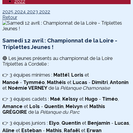
2022
2025
2024
2023
2022
Retour
Samedi 12 avril : Championnat de la Loire -
Triplettes Jeunes !
🔵 Les jeunes présents au championnat de la Loire
Triplettes à Cordelle :
👉 3 équipes minimes :
Mattéï
,
Loris
et
Manoé
-
Tymméo
,
Mathéis
et
Lucas
-
Dimitri
,
Antonin
et
Noémie VERNEY
de la
Pétanque Chamonaise
👉 3 équipes cadets :
Maé
,
Keïssy
et
Hugo
-
Timéo
,
Amance
et
Loïs
-
Quentin
,
Melvyn
et
Mathis
GRÉGOIRE
de la
Pétanque du Parc
👉 3 équipes juniors :
Elyo
,
Quentin
et
Benjamin
-
Lucas
,
Aline
et
Esteban
-
Mathis
,
Rafaël
et
Erwan