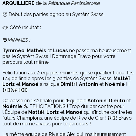
ARQUILLIERE
de la
Pétanque Panissieroise
🕐 Début des parties 09h00 au Systèm Swiss:
👉 Côté résultat :
🔵
MINIMES :
Tymméo
,
Mathéis
et
Lucas
ne passe malheureusement
pas le Systèm Swiss ! Dommage Bravo pour votre
parcours tout même
Félicitation aux 2 équipes minimes qui se qualifient pour les
1/4 de finale après les 3 parties de Systèm Swiss.
Mattéï
,
Loris
et
Manoé
ainsi que
Dimitri
,
Antonin
et
Noémie
!!!
👏🏻🤩 👏🏻
Ca passe en 1/2 finale pour l'Équipe d'
Antonin
,
Dimitri
et
Noémie
💪 FELICITATIONS ! Trop dur par contre pour
l'Équipe de
Mattéï
,
Loris
et
Manoé
qui s'incline contre les
futurs Champions, une équipe de Rive de Gier ! 👏🏻 Bravo
tout de même à vous pour le parcours !
La même équipe de Rive de Gier qui, malheureusement