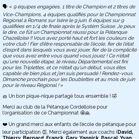
🗣️ «
9 équipes engagées, 1 titre de Champion et 2 titres de
Vice-Champions, 4 équipes qualifiés pour le Championnat
Régional à Romans sur Isère le 9 juin. 6 équipes sur 9
qualifiées en 1/4 de finale après le Systèm Suisse. Je peux
le dire, ce fût un Championnat réussi pour la Pétanque
Chazelloise !! Vous avez porté haut et fort les couleurs de
votre club ! Fier d'être responsable de l'école, fier de l'état
d'esprit dans lesquels vous avez jouer, fier de la complicité
que vous avez entre vous quand vous jouez ! Ce n'était
qu'une nouvelle étape, le niveau Départemental est fini
pour les Triplettes, et ce n'était qu'un début, vous êtes
capable de bien plus et j'en suis persuadé ! Rendez-vous
Dimanche prochain pour les Doublettes et au mois de juin
pour le niveau Régional !
»
🧺 Un bon pique-nique partagé tous ensemble ! 🤣
Merci au club de la Pétanque Cordelloise pour
l'organisation de ce Championnat 🤩🙏
❤️ Un grand merci aux enfants de l’école de pétanque pour
leur participation 👏, Merci également aux coachs (
David,
Thierry, Bernard, Franck, Gary, Yannick, Pascal, Yvan,