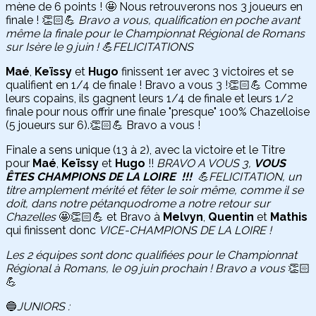
mène de 6 points ! 🤩 Nous retrouverons nos 3 joueurs en
finale ! 👏🏻💪
Bravo a vous, qualification en poche avant
même la finale pour le Championnat Régional de Romans
sur Isère le 9 juin ! 💪FELICITATIONS
Maé
,
Keïssy
et
Hugo
finissent 1er avec 3 victoires et se
qualifient en 1/4 de finale ! Bravo a vous 3 !👏🏻💪 Comme
leurs copains, ils gagnent leurs 1/4 de finale et leurs 1/2
finale pour nous offrir une finale "presque" 100% Chazelloise
(5 joueurs sur 6).👏🏻💪 Bravo a vous !
Finale a sens unique (13 à 2), avec la victoire et le Titre
pour
Maé
,
Keïssy
et
Hugo
!!
BRAVO A VOUS 3,
VOUS
ÊTES CHAMPIONS DE LA LOIRE !!!
💪FELICITATION, un
titre amplement mérité et fêter le soir même, comme il se
doit, dans notre pétanquodrome a notre retour sur
Chazelles
🤩👏🏻💪 et Bravo à
Melvyn
,
Quentin
et
Mathis
qui finissent donc
VICE-CHAMPIONS DE LA LOIRE !
Les 2 équipes sont donc qualifiées pour le Championnat
Régional à Romans, le 09 juin prochain ! Bravo a vous
👏🏻
💪
🔵
JUNIORS :