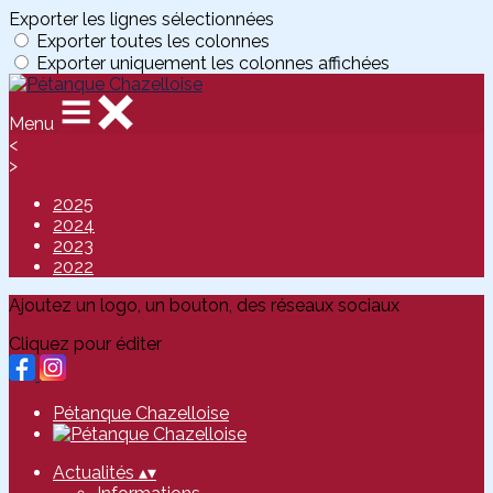
Exporter les lignes sélectionnées
Exporter toutes les colonnes
Exporter uniquement les colonnes affichées
Menu
<
>
2025
2024
2023
2022
Ajoutez un logo, un bouton, des réseaux sociaux
Cliquez pour éditer
Pétanque Chazelloise
Actualités
▴
▾