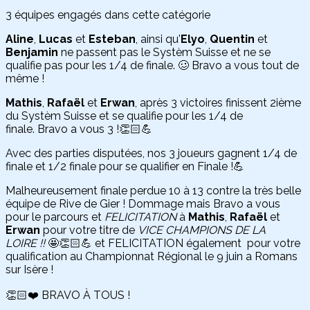
3 équipes engagés dans cette catégorie
Aline
,
Lucas
et
Esteban
, ainsi qu'
Elyo
,
Quentin
et
Benjamin
ne passent pas le Systèm Suisse et ne se
qualifie pas pour les 1/4 de finale. 🥴 Bravo a vous tout de
même !
Mathis
,
Rafaël
et
Erwan
, après 3 victoires finissent 2ième
du Systèm Suisse et se qualifie pour les 1/4 de
finale. Bravo a vous 3 !👏🏻💪
Avec des parties disputées, nos 3 joueurs gagnent 1/4 de
finale et 1/2 finale pour se qualifier en Finale !💪
Malheureusement finale perdue 10 à 13 contre la très belle
équipe de Rive de Gier ! Dommage mais Bravo a vous
pour le parcours et
FELICITATION
à
Mathis
,
Rafaël
et
Erwan
pour votre titre de
VICE CHAMPIONS DE LA
LOIRE !!
🤩👏🏻💪 et FELICITATION également pour votre
qualification au Championnat Régional le 9 juin a Romans
sur Isère !
👏🏻❤️ BRAVO À TOUS !