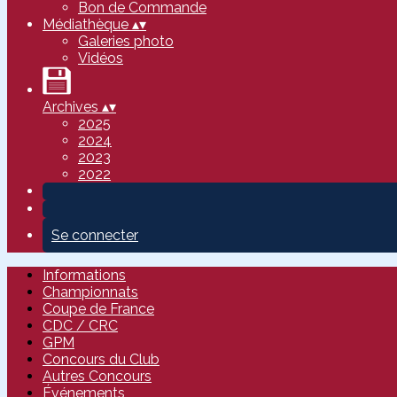
Bon de Commande
Médiathèque
▴
▾
Galeries photo
Vidéos
Archives
▴
▾
2025
2024
2023
2022
Se connecter
Informations
Championnats
Coupe de France
CDC / CRC
GPM
Concours du Club
Autres Concours
Événements