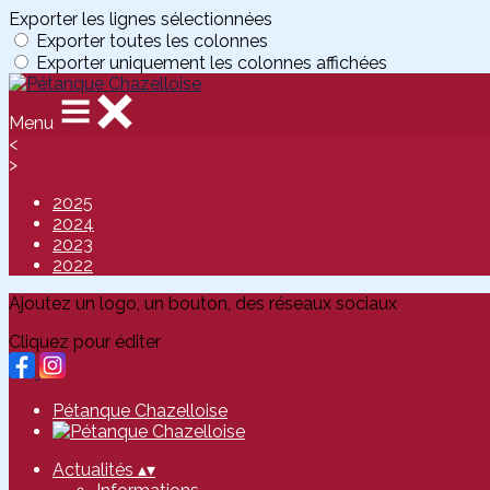
Exporter les lignes sélectionnées
Exporter toutes les colonnes
Exporter uniquement les colonnes affichées
Menu
<
>
2025
2024
2023
2022
Ajoutez un logo, un bouton, des réseaux sociaux
Cliquez pour éditer
Pétanque Chazelloise
Actualités
▴
▾