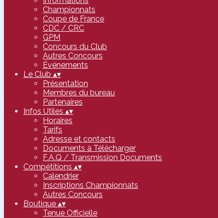
Informations
Championnats
Coupe de France
CDC / CRC
GPM
Concours du Club
Autres Concours
Événements
Le Club
▴
▾
Présentation
Membres du bureau
Partenaires
Infos Utiles
▴
▾
Horaires
Tarifs
Adresse et contacts
Documents à Télécharger
F.A.Q / Transmission Documents
Compétitions
▴
▾
Calendrier
Inscriptions Championnats
Autres Concours
Boutique
▴
▾
Tenue Officielle