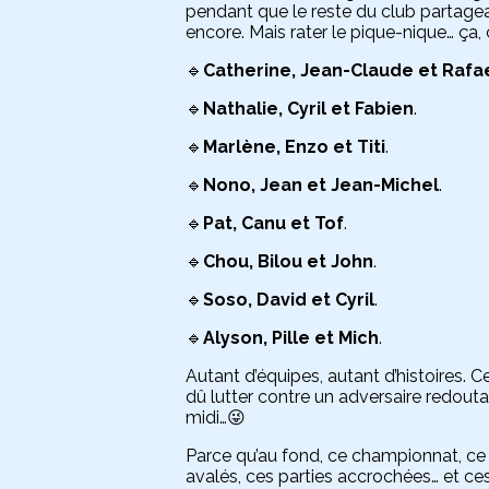
pendant que le reste du club partagea
encore. Mais rater le pique-nique… ça, 
🔹
Catherine, Jean-Claude et Rafae
🔹
Nathalie, Cyril et Fabien
.
🔹
Marlène, Enzo et Titi
.
🔹
Nono, Jean et Jean-Michel
.
🔹
Pat, Canu et Tof
.
🔹
Chou, Bilou et John
.
🔹
Soso, David et Cyril
.
🔹
Alyson, Pille et Mich
.
Autant d’équipes, autant d’histoires. 
dû lutter contre un adversaire redouta
midi…😜
Parce qu’au fond, ce championnat, ce 
avalés, ces parties accrochées… et ce