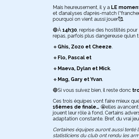
Mais heureusement, il y a
LE moment 
et d’analyses d’après-match (“franchem
pourquoi on vient aussi jouer🥰.
🔵À
14h30
, reprise des hostilités pour
repas, parfois plus dangereuse qu’un t
🔹
Ghis, Zozo et Cheeze
.
🔹
Flo, Pascal et
🔹
Maeva, Dylan et Mick
.
🔹
Mag, Gary et Yvan
.
🔵Si vous suivez bien, il reste donc
tr
Ces trois équipes vont faire mieux que 
16èmes de finale…
🤩elles avancent 
jouent leur rôle à fond. Certains adver
adaptation constante. Bref, du vrai je
Certaines équipes auront aussi tenté
statisticiens du club ont rendu les ar