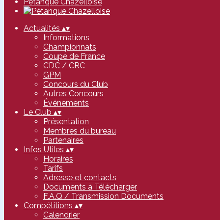
Pétanque Chazelloise
Actualités
▴
▾
Informations
Championnats
Coupe de France
CDC / CRC
GPM
Concours du Club
Autres Concours
Événements
Le Club
▴
▾
Présentation
Membres du bureau
Partenaires
Infos Utiles
▴
▾
Horaires
Tarifs
Adresse et contacts
Documents à Télécharger
F.A.Q / Transmission Documents
Compétitions
▴
▾
Calendrier