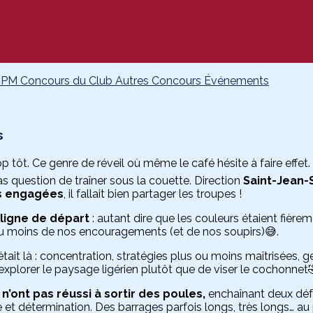
GPM
Concours du Club
Autres Concours
Événements
s
 tôt. Ce genre de réveil où même le café hésite à faire effet. 
as question de traîner sous la couette. Direction
Saint-Jean-
s engagées
, il fallait bien partager les troupes !
 ligne de départ
: autant dire que les couleurs étaient fièrem
 au moins de nos encouragements (et de nos soupirs)😅.
tait là : concentration, stratégies plus ou moins maîtrisées, ge
explorer le paysage ligérien plutôt que de viser le cochonnet🤣
n’ont pas réussi à sortir des poules,
enchaînant deux défai
 et détermination. Des barrages parfois longs, très longs… au