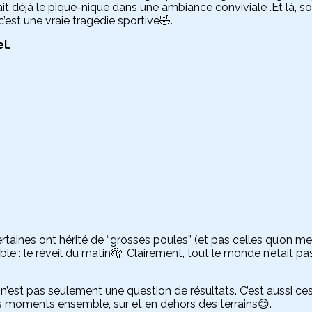
it déjà le pique-nique dans une ambiance conviviale .Et là, s
c’est une vraie tragédie sportive🤣.
l.
Certaines ont hérité de “grosses poules” (et pas celles qu’on m
ble : le réveil du matin🫣. Clairement, tout le monde n’était 
n’est pas seulement une question de résultats. C’est aussi ces
s moments ensemble, sur et en dehors des terrains😊.