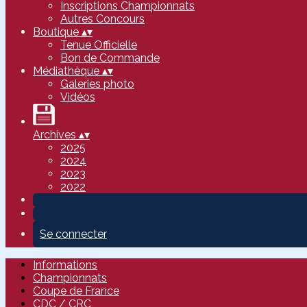
Inscriptions Championnats
Autres Concours
Boutique
▴
▾
Tenue Officielle
Bon de Commande
Médiathèque
▴
▾
Galeries photo
Vidéos
Archives
▴
▾
2025
2024
2023
2022
Se connecter
Informations
Championnats
Coupe de France
CDC / CRC