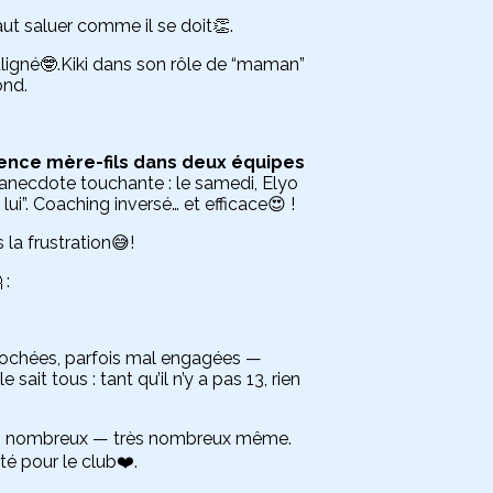
faut saluer comme il se doit👏.
uligné🤓.Kiki dans son rôle de “maman”
ond.
ence mère-fils dans deux équipes
e anecdote touchante : le samedi, Elyo
i”. Coaching inversé… et efficace😍 !
la frustration😅!
 :
ccrochées, parfois mal engagées —
it tous : tant qu’il n’y a pas 13, rien
us nombreux — très nombreux même.
té pour le club❤️.