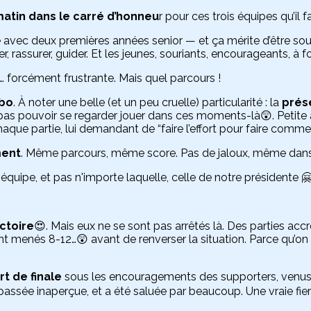
atin dans le carré d’honneu
r pour ces trois équipes qu’il 
e avec deux premières années senior — et ça mérite d’être so
er, rassurer, guider. Et les jeunes, souriants, encourageants, à f
… forcément frustrante. Mais quel parcours !
Ibo
. À noter une belle (et un peu cruelle) particularité : la
prés
ne pas pouvoir se regarder jouer dans ces moments-là😲. Petit
e partie, lui demandant de “faire l’effort pour faire comme lu
ment
. Même parcours, même score. Pas de jaloux, même dans 
e équipe, et pas n'importe laquelle, celle de notre présidente 🤗
ictoire
😍. Mais eux ne se sont pas arrêtés là. Des parties a
menés 8-12…😲 avant de renverser la situation. Parce qu’on le sa
t de finale
sous les encouragements des supporters, ven
assée inaperçue, et a été saluée par beaucoup. Une vraie fier