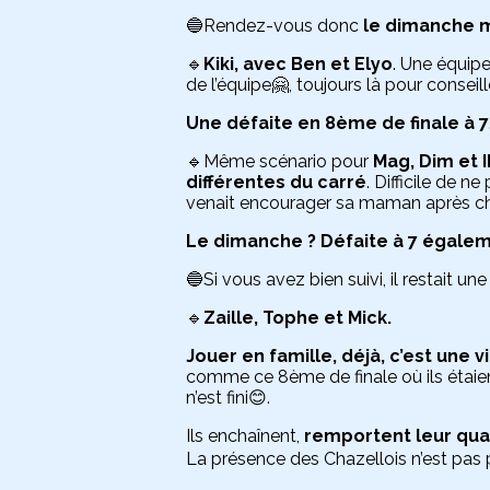
🔵Rendez-vous donc
le dimanche m
🔹
Kiki, avec Ben et Elyo
. Une équip
de l’équipe🤗, toujours là pour conseill
Une défaite en 8ème de finale à 7
🔹Même scénario pour
Mag, Dim et 
différentes du carré
. Difficile de 
venait encourager sa maman après chaqu
Le dimanche ? Défaite à 7 égale
🔵Si vous avez bien suivi, il restait un
🔹
Zaille, Tophe et Mick.
Jouer en famille, déjà, c’est une v
comme ce 8ème de finale où ils étaient 
n’est fini😊.
Ils enchaînent,
remportent leur quar
La présence des Chazellois n’est pas p