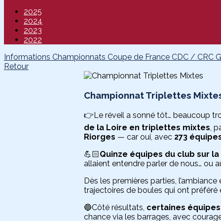
2025
2024
2023
2022
Informations
Championnats
Coupe de France
CDC / CRC
Retour
Championnat Triplettes Mixte
👉Le réveil a sonné tôt… beaucoup trop
de la Loire en triplettes mixtes
, p
Riorges
— car oui, avec
273 équipe
💪🏻
Quinze équipes du club sur la
allaient entendre parler de nous… ou
Dès les premières parties, l’ambiance é
trajectoires de boules qui ont préféré 
🔵Côté résultats,
certaines équipes 
chance via les barrages, avec courage