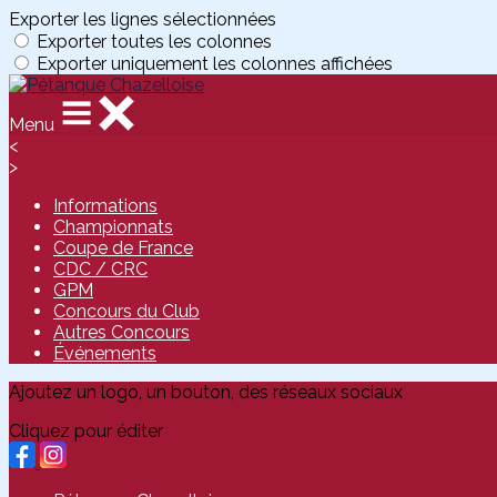
Exporter les lignes sélectionnées
Exporter toutes les colonnes
Exporter uniquement les colonnes affichées
Menu
<
>
Informations
Championnats
Coupe de France
CDC / CRC
GPM
Concours du Club
Autres Concours
Événements
Ajoutez un logo, un bouton, des réseaux sociaux
Cliquez pour éditer