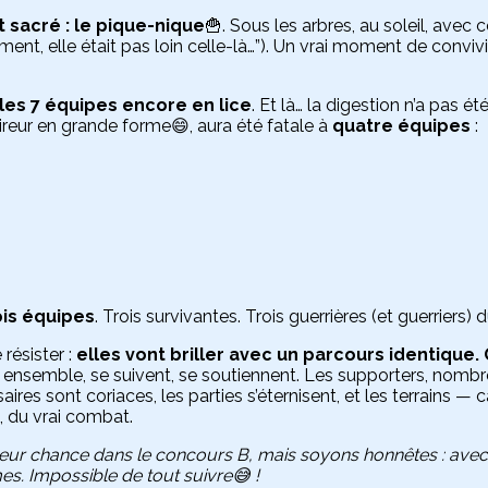
sacré : le pique-nique
🍟. Sous les arbres, au soleil, avec 
ent, elle était pas loin celle-là…”). Un vrai moment de conviv
les 7 équipes encore en lice
. Et là… la digestion n’a pas 
ireur en grande forme😄, aura été fatale à
quatre équipes
:
ois équipes
. Trois survivantes. Trois guerrières (et guerriers)
résister :
elles vont briller avec un parcours identique.
ensemble, se suivent, se soutiennent. Les supporters, nombre
saires sont coriaces, les parties s’éternisent, et les terrains
u, du vrai combat.
 leur chance dans le concours B, mais soyons honnêtes : avec
mes. Impossible de tout suivre😅 !