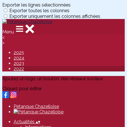
Exporter les lignes sélectionnées
Exporter toutes les colonnes
Exporter uniquement les colonnes affichées
Menu
<
>
2025
2024
2023
2022
Ajoutez un logo, un bouton, des réseaux sociaux
Cliquez pour éditer
Pétanque Chazelloise
Actualités
▴
▾