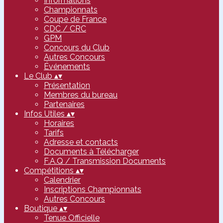
Informations
Championnats
Coupe de France
CDC / CRC
GPM
Concours du Club
Autres Concours
Événements
Le Club
▴
▾
Présentation
Membres du bureau
Partenaires
Infos Utiles
▴
▾
Horaires
Tarifs
Adresse et contacts
Documents à Télécharger
F.A.Q / Transmission Documents
Compétitions
▴
▾
Calendrier
Inscriptions Championnats
Autres Concours
Boutique
▴
▾
Tenue Officielle