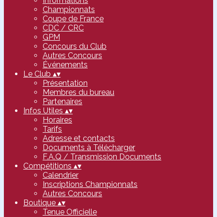
Informations
Championnats
Coupe de France
CDC / CRC
GPM
Concours du Club
Autres Concours
Événements
Le Club
▴
▾
Présentation
Membres du bureau
Partenaires
Infos Utiles
▴
▾
Horaires
Tarifs
Adresse et contacts
Documents à Télécharger
F.A.Q / Transmission Documents
Compétitions
▴
▾
Calendrier
Inscriptions Championnats
Autres Concours
Boutique
▴
▾
Tenue Officielle