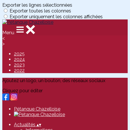
Exporter les lignes sélectionnées
Exporter toutes les colonnes
Exporter uniquement les colonnes affichées
Menu
<
>
2025
2024
2023
2022
Ajoutez un logo, un bouton, des réseaux sociaux
Cliquez pour éditer
Pétanque Chazelloise
Actualités
▴
▾