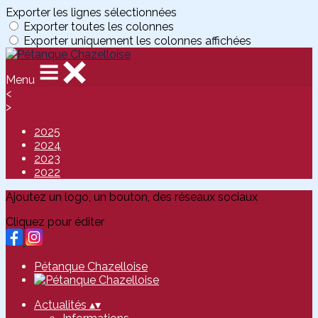
Exporter les lignes sélectionnées
Exporter toutes les colonnes
Exporter uniquement les colonnes affichées
Menu
<
>
2025
2024
2023
2022
Ajoutez un logo, un bouton, des réseaux sociaux
Cliquez pour éditer
Pétanque Chazelloise
Actualités
▴
▾