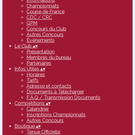
Informations
Championnats
Coupe de France
CDC / CRC
GPM
Concours du Club
Autres Concours
Événements
Le Club
▴
▾
Présentation
Membres du bureau
Partenaires
Infos Utiles
▴
▾
Horaires
Tarifs
Adresse et contacts
Documents à Télécharger
F.A.Q / Transmission Documents
Compétitions
▴
▾
Calendrier
Inscriptions Championnats
Autres Concours
Boutique
▴
▾
Tenue Officielle