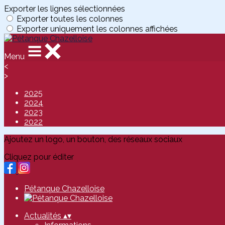
Exporter les lignes sélectionnées
Exporter toutes les colonnes
Exporter uniquement les colonnes affichées
Menu
<
>
2025
2024
2023
2022
Ajoutez un logo, un bouton, des réseaux sociaux
Cliquez pour éditer
Pétanque Chazelloise
Actualités
▴
▾