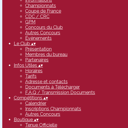
Informations
Championnats
Coupe de France
CDC / CRC
GPM
Concours du Club
Autres Concours
Événements
Le Club
▴
▾
Présentation
Membres du bureau
Partenaires
Infos Utiles
▴
▾
Horaires
Tarifs
Adresse et contacts
Documents à Télécharger
F.A.Q / Transmission Documents
Compétitions
▴
▾
Calendrier
Inscriptions Championnats
Autres Concours
Boutique
▴
▾
Tenue Officielle