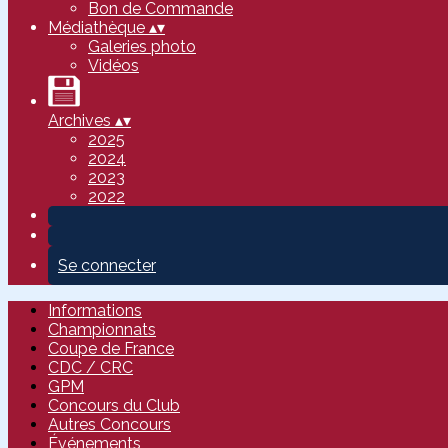
Bon de Commande
Médiathèque
▴
▾
Galeries photo
Vidéos
Archives
▴
▾
2025
2024
2023
2022
Se connecter
Informations
Championnats
Coupe de France
CDC / CRC
GPM
Concours du Club
Autres Concours
Événements