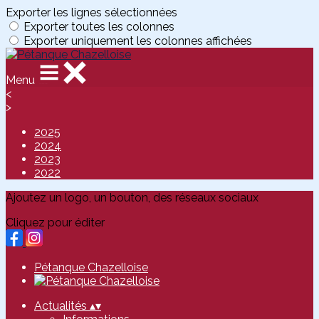
Exporter les lignes sélectionnées
Exporter toutes les colonnes
Exporter uniquement les colonnes affichées
Menu
<
>
2025
2024
2023
2022
Ajoutez un logo, un bouton, des réseaux sociaux
Cliquez pour éditer
Pétanque Chazelloise
Actualités
▴
▾