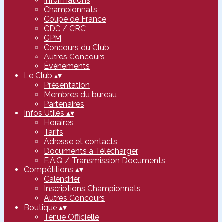
Informations
Championnats
Coupe de France
CDC / CRC
GPM
Concours du Club
Autres Concours
Événements
Le Club
▴
▾
Présentation
Membres du bureau
Partenaires
Infos Utiles
▴
▾
Horaires
Tarifs
Adresse et contacts
Documents à Télécharger
F.A.Q / Transmission Documents
Compétitions
▴
▾
Calendrier
Inscriptions Championnats
Autres Concours
Boutique
▴
▾
Tenue Officielle