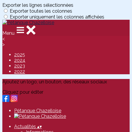
Exporter les lignes sélectionnées
Exporter toutes les colonnes
Exporter uniquement les colonnes affichées
Menu
<
>
2025
2024
2023
2022
Ajoutez un logo, un bouton, des réseaux sociaux
Cliquez pour éditer
Pétanque Chazelloise
Actualités
▴
▾