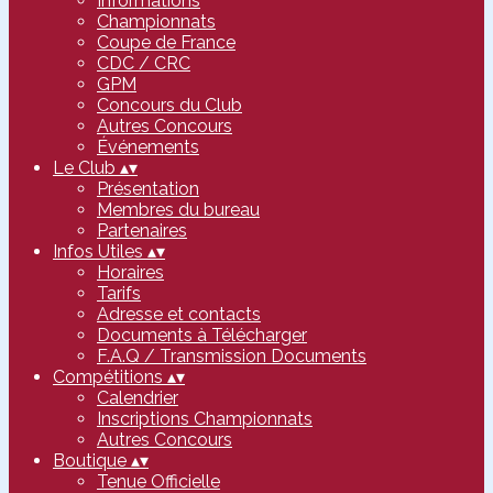
Informations
Championnats
Coupe de France
CDC / CRC
GPM
Concours du Club
Autres Concours
Événements
Le Club
▴
▾
Présentation
Membres du bureau
Partenaires
Infos Utiles
▴
▾
Horaires
Tarifs
Adresse et contacts
Documents à Télécharger
F.A.Q / Transmission Documents
Compétitions
▴
▾
Calendrier
Inscriptions Championnats
Autres Concours
Boutique
▴
▾
Tenue Officielle