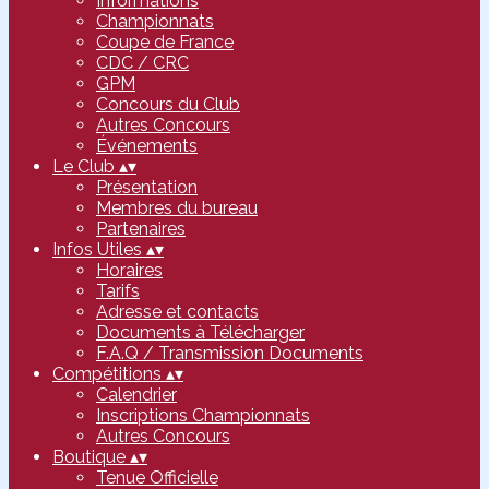
Informations
Championnats
Coupe de France
CDC / CRC
GPM
Concours du Club
Autres Concours
Événements
Le Club
▴
▾
Présentation
Membres du bureau
Partenaires
Infos Utiles
▴
▾
Horaires
Tarifs
Adresse et contacts
Documents à Télécharger
F.A.Q / Transmission Documents
Compétitions
▴
▾
Calendrier
Inscriptions Championnats
Autres Concours
Boutique
▴
▾
Tenue Officielle