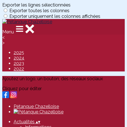
Exporter les lignes sélectionnées
Exporter toutes les colonnes
Exporter uniquement les colonnes affichées
Menu
<
>
2025
2024
2023
2022
Ajoutez un logo, un bouton, des réseaux sociaux
Cliquez pour éditer
Pétanque Chazelloise
Actualités
▴
▾