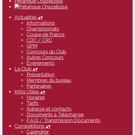
Pétanque Chazelloise
Actualités
▴
▾
Informations
Championnats
Coupe de France
CDC / CRC
GPM
Concours du Club
Autres Concours
Événements
Le Club
▴
▾
Présentation
Membres du bureau
Partenaires
Infos Utiles
▴
▾
Horaires
Tarifs
Adresse et contacts
Documents à Télécharger
F.A.Q / Transmission Documents
Compétitions
▴
▾
Calendrier