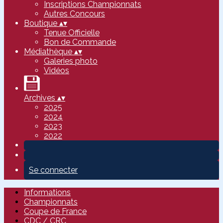
Inscriptions Championnats
Autres Concours
Boutique
▴
▾
Tenue Officielle
Bon de Commande
Médiathèque
▴
▾
Galeries photo
Vidéos
Archives
▴
▾
2025
2024
2023
2022
Se connecter
Informations
Championnats
Coupe de France
CDC / CRC