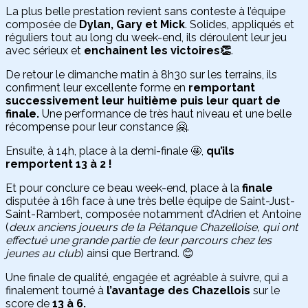
La plus belle prestation revient sans conteste à l’équipe
composée de
Dylan, Gary et Mick
. Solides, appliqués et
réguliers tout au long du week-end, ils déroulent leur jeu
avec sérieux et
enchainent les victoires👏
.
De retour le dimanche matin à 8h30 sur les terrains, ils
confirment leur excellente forme en
remportant
successivement leur huitième puis leur quart de
finale.
Une performance de très haut niveau et une belle
récompense pour leur constance 🤗.
Ensuite, à 14h, place à la demi-finale 🤩,
qu’ils
remportent 13 à 2 !
Et pour conclure ce beau week-end, place à la
finale
disputée à 16h face à une très belle équipe de Saint-Just-
Saint-Rambert, composée notamment d’Adrien et Antoine
(
deux anciens joueurs de la Pétanque Chazelloise, qui ont
effectué une grande partie de leur parcours chez les
jeunes au club
) ainsi que Bertrand. 😊
Une finale de qualité, engagée et agréable à suivre, qui a
finalement tourné à
l’avantage des Chazellois
sur le
score de
13 à 6.