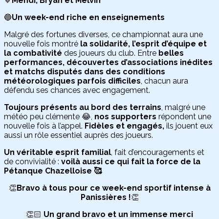
🔹
Mehdi, Bryan et Melvin
🔵
Un week-end riche en enseignements
Malgré des fortunes diverses, ce championnat aura une
nouvelle fois montré
la solidarité, l’esprit d’équipe et
la combativité
des joueurs du club. Entre
belles
performances, découvertes d’associations inédites
et matchs disputés dans des conditions
météorologiques parfois difficiles
, chacun aura
défendu ses chances avec engagement.
Toujours présents au bord des terrains
, malgré une
météo peu clémente 😂,
nos supporters
répondent une
nouvelle fois à l’appel.
Fidèles et engagés,
ils jouent eux
aussi un rôle essentiel auprès des joueurs.
Un véritable esprit familial
, fait d’encouragements et
de convivialité :
voilà aussi ce qui fait la force de la
Pétanque Chazelloise 🥰
👏
Bravo à tous pour ce week-end sportif intense à
Panissières !
👏
👏🏻
Un grand bravo et un immense merci