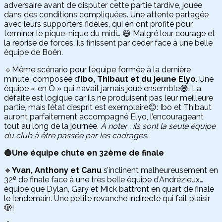
adversaire avant de disputer cette partie tardive, jouée
dans des conditions compliquées. Une attente partagée
avec leurs supporters fidèles, qui en ont profité pour
terminer le pique-nique du midi… 😄 Malgré leur courage et
la reprise de forces, ils finissent par céder face à une belle
équipe de Boën.
🔹Même scénario pour l’équipe formée à la dernière
minute, composée d’
Ibo, Thibaut et du jeune Elyo
. Une
équipe « en O » qui n’avait jamais joué ensemble😅. La
défaite est logique car ils ne produisent pas leur meilleure
partie, mais l’état d’esprit est exemplaire😊: Ibo et Thibaut
auront parfaitement accompagné Elyo, l’encourageant
tout au long de la journée.
À noter : ils sont la seule équipe
du club à être passée par les cadrages.
🔵
Une équipe chute en 32ème de finale
🔹
Yvan, Anthony et Canu
s’inclinent malheureusement en
32ᵉ de finale face à une très belle équipe d’Andrézieux…
équipe que Dylan, Gary et Mick battront en quart de finale
le lendemain. Une petite revanche indirecte qui fait plaisir
🫣!